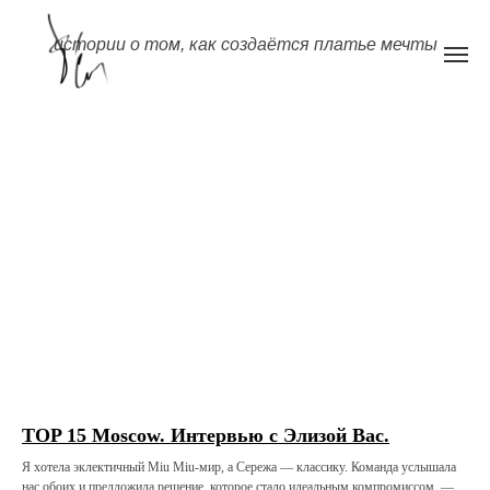
истории о том, как создаётся платье мечты
TOP 15 Moscow. Интервью с Элизой Вас.
Я хотела эклектичный Miu Miu-мир, а Сережа — классику. Команда услышала
нас обоих и предложила решение, которое стало идеальным компромиссом, —