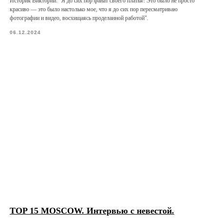
История Виктории: "Я до сих пор фанат своего платья! Это было не просто
красиво — это было настолько мое, что я до сих пор пересматриваю
фотографии и видео, восхищаясь проделанной работой".
06.12.2024
TOP 15 MOSCOW. Интервью с невестой.